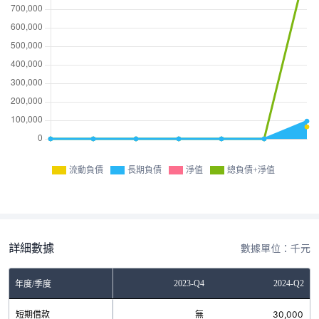
流動負債
長期負債
淨值
總負債+淨值
詳細數據
數據單位：千元
Q4
2023-Q2
2023-Q4
2024-Q2
年度/季度
無
短期借款
無
無
30,000