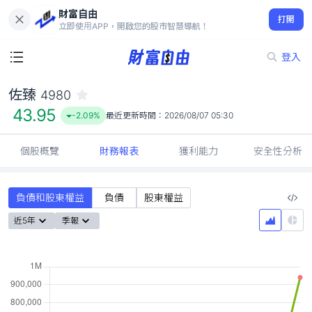
財富自由
佐臻 4980
打開
43.95
-2.09%
立即使用APP，開啟您的股市智慧導航！
登入
佐臻
4980
43.95
-2.09%
最近更新時間：
2026/08/07 05:30
個股概覽
財務報表
獲利能力
安全性分析
負債和股東權益
負債
股東權益
近5年
季報