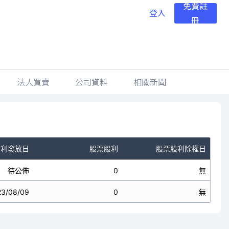
免費註
登入
冊
法人買賣
公司資料
相關新聞
股利發放日
股票股利
股票股利除權日
待公佈
0
無
23/08/09
0
無