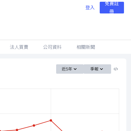
免費註
登入
冊
法人買賣
公司資料
相關新聞
近5年
季報