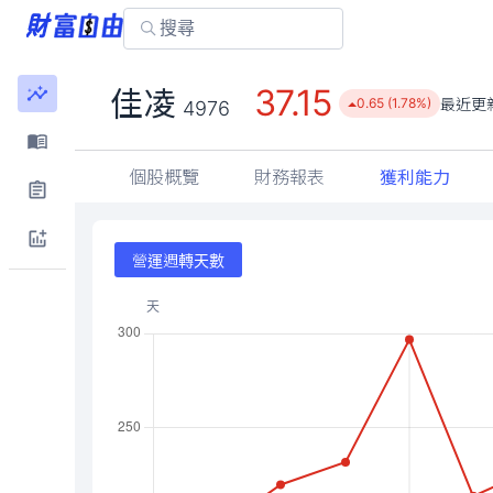
37.15
佳凌
最近更
0.65 (1.78%)
4976
個股概覽
財務報表
獲利能力
營運週轉天數