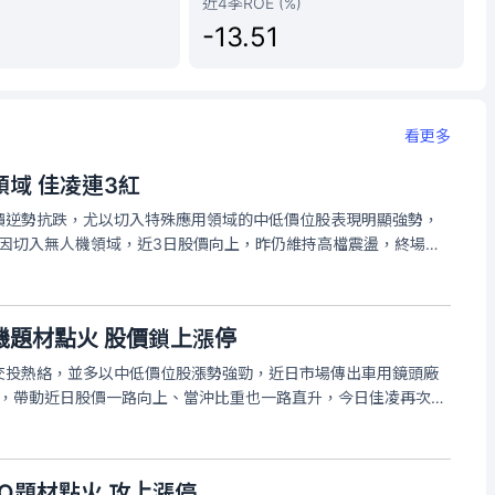
近4季ROE (%)
-13.51
看更多
域 佳凌連3紅
價逆勢抗跌，尤以切入特殊應用領域的中低價位股表現明顯強勢，
）因切入無人機領域，近3日股價向上，昨仍維持高檔震盪，終場收
元，成交量逾1.3萬張。佳凌近年營運較平淡，今年上半年累計營收
年
機題材點火 股價鎖上漲停
交投熱絡，並多以中低價位股漲勢強勁，近日市場傳出車用鏡頭廠
機，帶動近日股價一路向上、當沖比重也一路直升，今日佳凌再次開
2時，佳凌股價上漲3.4元或9.91%，緊鎖漲停37.7元，成交量逾
O題材點火 攻上漲停