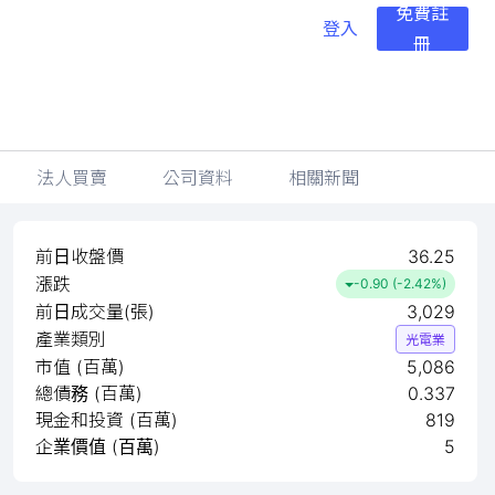
免費註
登入
冊
法人買賣
公司資料
相關新聞
前日收盤價
36.25
漲跌
-0.90 (-2.42%)
前日成交量(張)
3,029
產業類別
光電業
市值 (百萬)
5,086
總債務 (百萬)
0.337
現金和投資 (百萬)
819
企業價值 (百萬)
5