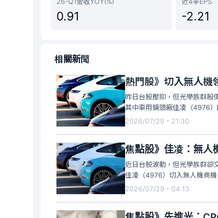
26-Q1營收YOY(%)
近4季EPS
0.91
-2.21
相關新聞
熱門股》切入無人機領
昨日台股壓抑，但光學族群股
其中車用鏡頭廠佳凌（4976
在漲停價37.7元、上漲3.4
2026/07/29・21:30
5.29億元、年減0.03%，為3
焦點股》佳凌：無人
近日台股波動，但光學族群卻
佳凌（4976）切入無人機商
平走高，攻上漲停37.7元，近1
2026/07/29・04:13
7400張，漲停委買張數超過
焦點股》先進光：CP