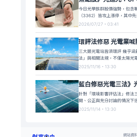
今日光學族群股價強勢，包含聯
（3362）皆攻上漲停，其中
價上漲15元，暫報漲停價165
2026/07/27・03:41
環評法修惡 光電業喊
三大類光電站皆須環評 幾乎涵
法」與相關法規，不僅太陽光
下表示，這等於逼光電業者只
2025/11/16・13:30
品，如同「棄嬰」。
針對「環境影響評估法」修法
開、公正與充分討論的情況下
業者，使台灣綠電新增量大幅放
2025/11/14・13:30
半導體、AI與出口產業的國際
網站資