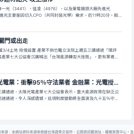
一光（3441）、佳凌（4976），以及筆電鏡頭大廠先進光
先進光主要是因切入CPO（共同封裝光學）需求，近11時20分，股
.5元，成交量逾5600張，漲停委買張數約為400張。
關門或出走
蓋3/4土地 拖慢設置 產業不倒也難立法院上週五三讀通過「環評
電產業七大公協會沉痛喊出「台灣能源轉型大挫敗」，更有業者私
有兩條路可選，不是出走、就是關門，產業淪為政治鬥爭下的犧牲
藍白修惡光電三法》光電業：衝擊95％守法業者 金融業：光電授信先喊停
三讀通過，太陽光電產業七大公協會表示，重大能源政策在缺乏公
迅速通過，令人深感遺憾。這項制度變動將全面波及九十五％守法
緩，RE100企業勢必面臨綠電稀缺與成本墊高的壓力，進而衝擊
競爭力，也動搖外
料來源：本網站資料來源係根據台灣證券交易所、公開資訊觀測站、櫃檯買賣中心，及