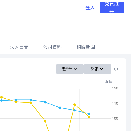
免費註
登入
冊
法人買賣
公司資料
相關新聞
近5年
季報