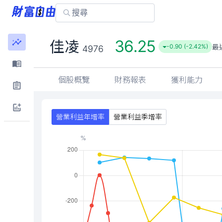
36.25
佳凌
最
-0.90 (-2.42%)
4976
個股概覽
財務報表
獲利能力
營業利益年增率
營業利益季增率