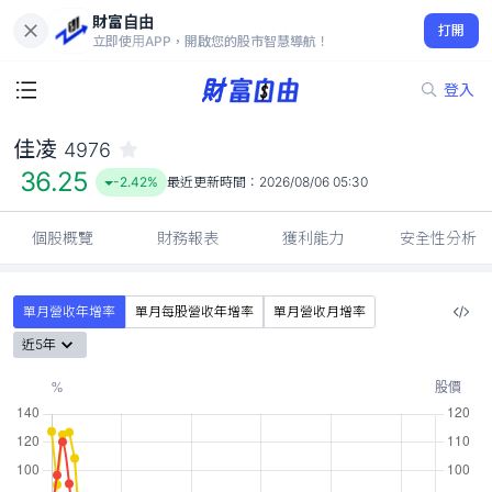
財富自由
佳凌 4976
打開
36.25
-2.42%
立即使用APP，開啟您的股市智慧導航！
登入
佳凌
4976
36.25
-2.42%
最近更新時間：
2026/08/06 05:30
個股概覽
財務報表
獲利能力
安全性分析
單月營收年增率
單月每股營收年增率
單月營收月增率
近5年