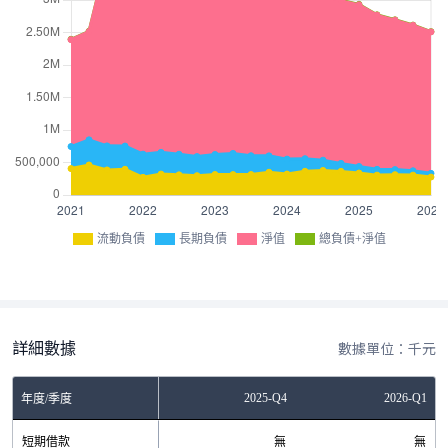
流動負債
長期負債
淨值
總負債+淨值
詳細數據
數據單位：千元
Q2
2025-Q3
2025-Q4
2026-Q1
年度/季度
無
短期借款
無
無
無