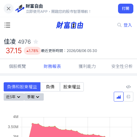
財富自由
佳凌 4976
打開
37.15
1.78%
立即使用APP，開啟您的股市智慧導航！
登入
佳凌
4976
37.15
1.78%
最近更新時間：
2026/08/06 05:30
個股概覽
財務報表
獲利能力
安全性分析
負債和股東權益
負債
股東權益
近5年
季報