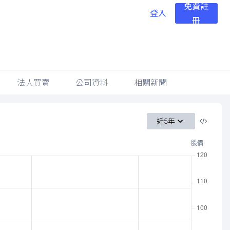
免費註
登入
冊
法人買賣
公司資料
相關新聞
近5年