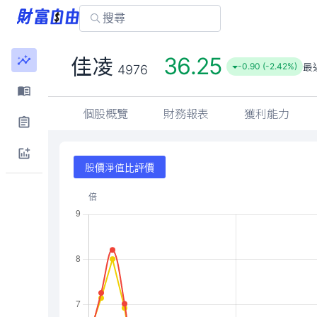
36.25
佳凌
最
-0.90 (-2.42%)
4976
個股概覽
財務報表
獲利能力
股價淨值比評價