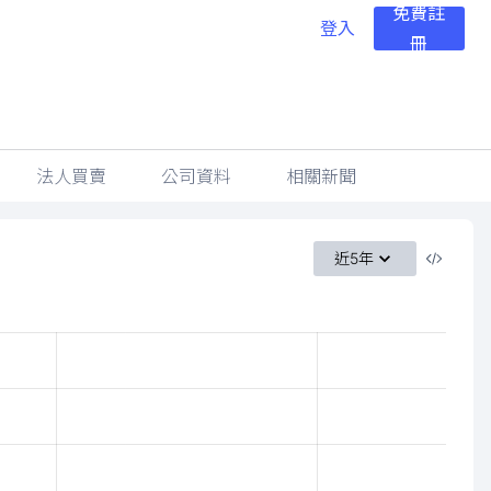
免費註
登入
冊
法人買賣
公司資料
相關新聞
近5年