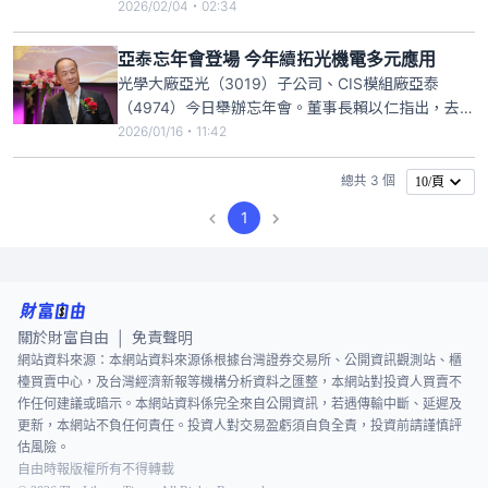
今日股價在早盤就由黑翻紅走高，最高漲逾5%，高低
2026/02/04・02:34
振幅逾8%，近10時10分，亞光股價上漲3元或
1.89%，暫報161.5元，成交量近2萬張。亞光董事長
亞泰忘年會登場 今年續拓光機電多元應用
賴以仁日前指出，今年亞光數位相機出貨量預估至少
光學大廠亞光（3019）子公司、CIS模組廠亞泰
400
（4974）今日舉辦忘年會。董事長賴以仁指出，去年
亞泰獲利穩健，今年並將持續聚焦核心影像感測技
2026/01/16・11:42
術，應用光機電整合能力，積極拓展產品多元應用，
持續開創新的成長動能；同時，全面強化品質、成本
總共 3 個
10/頁
管控及生產效率，將創造最大營運效益。
1
關於財富自由
免責聲明
|
網站資料來源：本網站資料來源係根據台灣證券交易所、公開資訊觀測站、櫃
檯買賣中心，及台灣經濟新報等機構分析資料之匯整，本網站對投資人買賣不
作任何建議或暗示。本網站資料係完全來自公開資訊，若遇傳輸中斷、延遲及
更新，本網站不負任何責任。投資人對交易盈虧須自負全責，投資前請謹慎評
估風險。
自由時報版權所有不得轉載