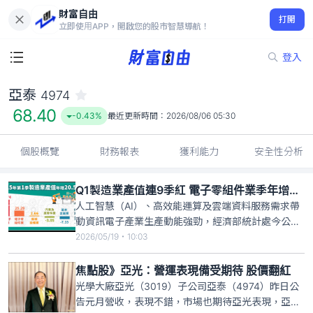
財富自由
亞泰 4974
打開
68.40
-0.43%
立即使用APP，開啟您的股市智慧導航！
登入
亞泰
4974
68.40
-0.43%
最近更新時間：
2026/08/06 05:30
個股概覽
財務報表
獲利能力
安全性分析
Q1製造業產值連9季紅 電子零組件業季年增25％
人工智慧（AI）、高效能運算及雲端資料服務需求帶
動資訊電子產業生產動能強勁，經濟部統計處今公
布，今年第1季製造業產值5兆9510億元，季年增
2026/05/19・10:03
20.58%，也是連續9季正成長。其中，電子零組件業
產值2兆1779億元，季年增25.29%。統計處說明，AI
焦點股》亞光：營運表現備受期待 股價翻紅
需求暢旺，推升資訊電子產業生產動能，但部分傳統
光學大廠亞光（3019）子公司亞泰（4974）昨日公
產業
告元月營收，表現不錯，市場也期待亞光表現，亞光