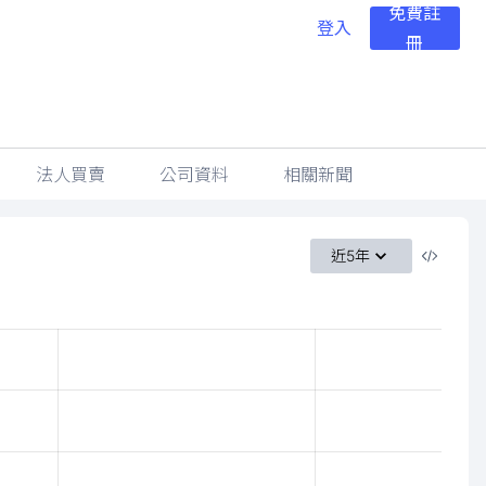
免費註
登入
冊
法人買賣
公司資料
相關新聞
近5年