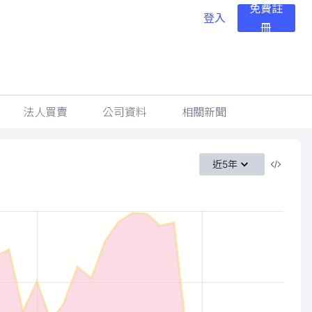
免費註
登入
冊
法人買賣
公司資料
相關新聞
近5年