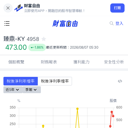
財富自由
臻鼎-KY 4958
打開
473.00
-1.86%
立即使用APP，開啟您的股市智慧導航！
登入
臻鼎-KY
4958
473.00
-1.86%
最近更新時間：
2026/08/07 05:30
個股概覽
財務報表
獲利能力
安全性分析
稅後淨利年增率
稅後淨利季增率
近5年
季報