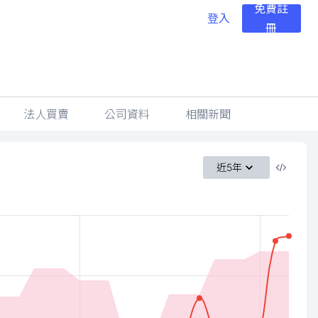
免費註
登入
冊
法人買賣
公司資料
相關新聞
近5年