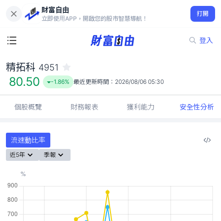
財富自由
精拓科 4951
打開
80.50
-1.86%
立即使用APP，開啟您的股市智慧導航！
登入
精拓科
4951
80.50
-1.86%
最近更新時間：
2026/08/06 05:30
個股概覽
財務報表
獲利能力
安全性分析
流速動比率
近5年
季報