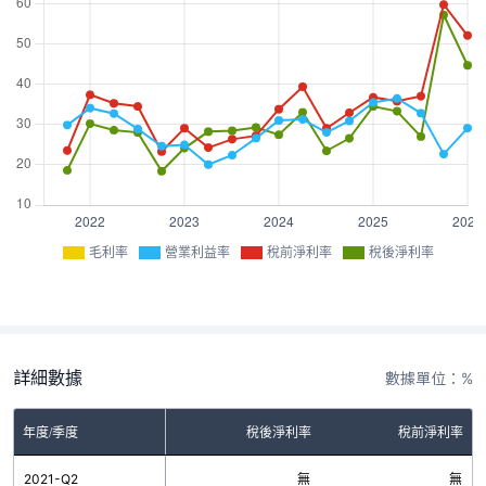
毛利率
營業利益率
稅前淨利率
稅後淨利率
詳細數據
數據單位：%
率
年度/季度
營業利益率
稅後淨利率
稅前淨利率
無
2021-Q2
無
無
無