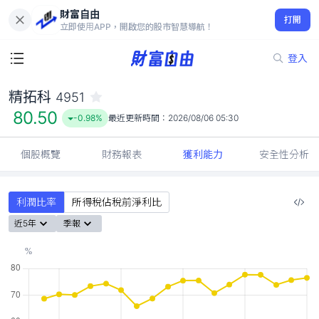
財富自由
精拓科 4951
打開
80.50
-0.98%
立即使用APP，開啟您的股市智慧導航！
登入
精拓科
4951
80.50
-0.98%
最近更新時間：
2026/08/06 05:30
個股概覽
財務報表
獲利能力
安全性分析
利潤比率
所得稅佔稅前淨利比
近5年
季報