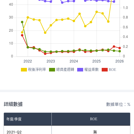
稅後淨利率
總資產週轉
權益乘數
ROE
詳細數據
數據單位：%
ROE
年度/季度
2021-Q2
無