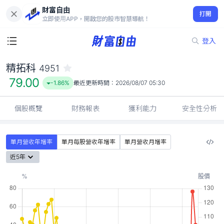
財富自由
精拓科 4951
打開
79.00
-1.86%
立即使用APP，開啟您的股市智慧導航！
登入
精拓科
4951
79.00
-1.86%
最近更新時間：
2026/08/07 05:30
個股概覽
財務報表
獲利能力
安全性分析
單月營收年增率
單月每股營收年增率
單月營收月增率
近5年