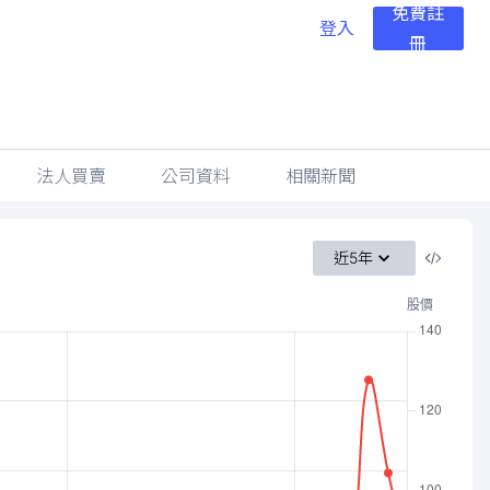
免費註
登入
冊
法人買賣
公司資料
相關新聞
近5年