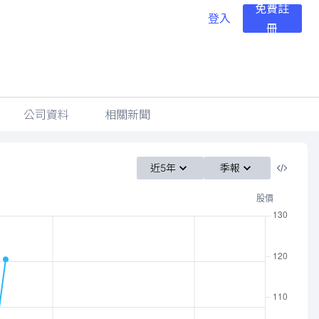
免費註
登入
冊
公司資料
相關新聞
近5年
季報