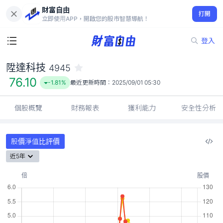
財富自由
陞達科技 4945
打開
76.10
-1.81%
立即使用APP，開啟您的股市智慧導航！
登入
陞達科技
4945
76.10
-1.81%
最近更新時間：
2025/09/01 05:30
個股概覽
財務報表
獲利能力
安全性分析
股價淨值比評價
近5年