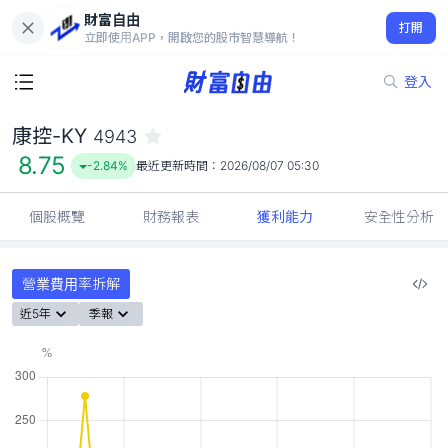
財富自由
康控-KY 4943
打開
8.75
-2.84%
立即使用APP，開啟您的股市智慧導航！
登入
康控-KY
4943
8.75
-2.84%
最近更新時間：
2026/08/07 05:30
個股概覽
財務報表
獲利能力
安全性分析
營業費用率拆解
近5年
季報