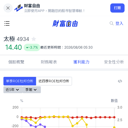
財富自由
太極 4934
打開
14.40
-3.7%
立即使用APP，開啟您的股市智慧導航！
登入
太極
4934
14.40
-3.7%
最近更新時間：
2026/08/06 05:30
個股概覽
財務報表
獲利能力
安全性分析
單季ROE杜邦分析
近四季ROE杜邦分析
近5年
季報