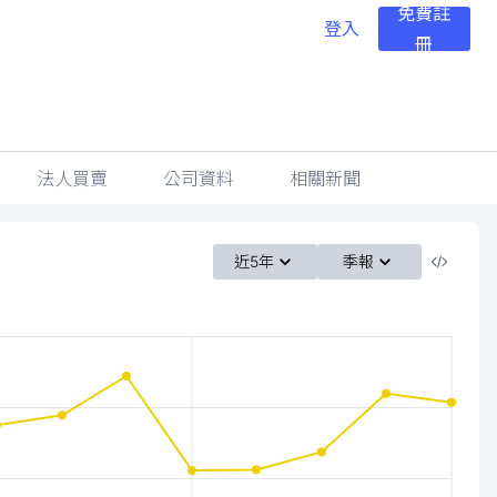
免費註
登入
冊
法人買賣
公司資料
相關新聞
近5年
季報