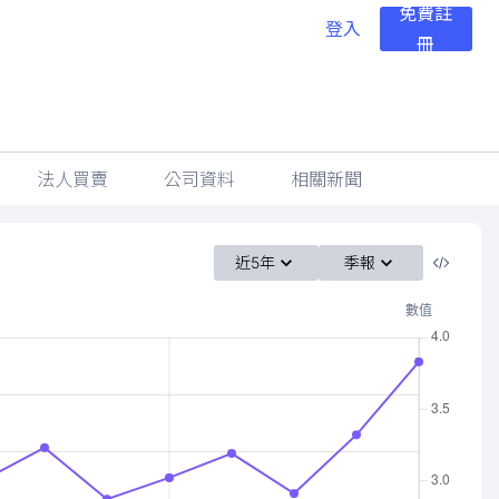
免費註
登入
冊
法人買賣
公司資料
相關新聞
近5年
季報