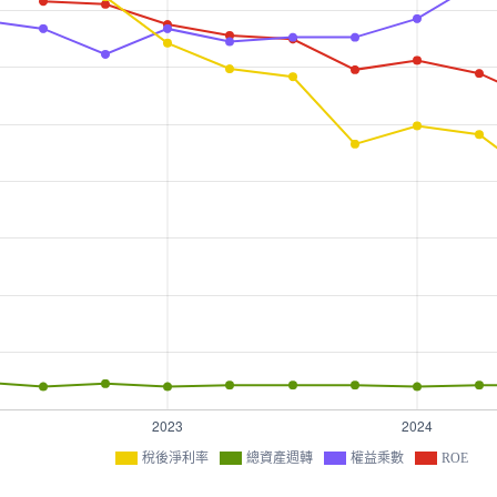
稅後淨利率
總資產週轉
權益乘數
ROE