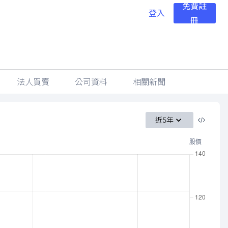
免費註
登入
冊
法人買賣
公司資料
相關新聞
近5年