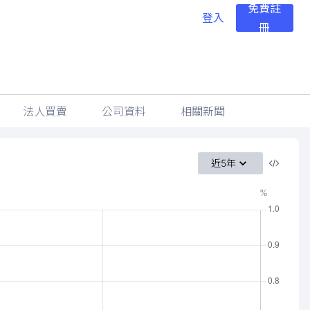
免費註
登入
冊
法人買賣
公司資料
相關新聞
近5年