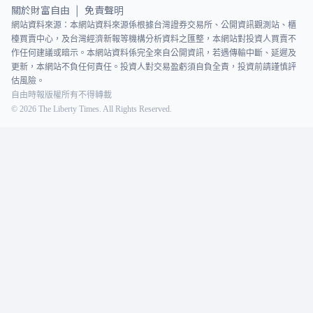
關於財富自由
免責聲明
|
網站資料來源：本網站資料來源係根據台灣證券交易所、公開資訊觀測站、櫃
檯買賣中心，及台灣經濟新報等機構分析資料之匯整，本網站對投資人買賣不
作任何建議或暗示。本網站資料係完全來自公開資訊，若遇傳輸中斷、延遲及
更新，本網站不負任何責任。投資人對交易盈虧須自負全責，投資前請謹慎評
估風險。
自由時報版權所有不得轉載
©
2026
The Liberty Times. All Rights Reserved.