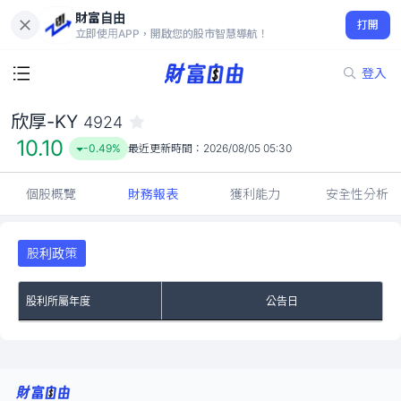
財富自由
欣厚-KY 4924
打開
10.10
-0.49%
立即使用APP，開啟您的股市智慧導航！
登入
欣厚-KY
4924
10.10
-0.49%
最近更新時間：
2026/08/05 05:30
個股概覽
財務報表
獲利能力
安全性分析
股利政策
股利所屬年度
公告日
No Rows To Show