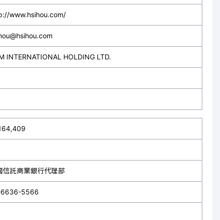
p://www.hsihou.com/
ihou@hsihou.com
M INTERNATIONAL HOLDING LTD.
,164,409
國信託商業銀行代理部
-6636-5566