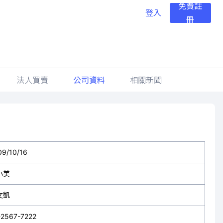
免費註
登入
冊
法人買賣
公司資料
相關新聞
09/10/16
小美
文凱
-2567-7222