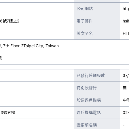
公司網站
htt
6號7樓之2
電子郵件
hs
英文全名
HT
 7th Floor-2Taipei City, Taiwan.
業
已發行普通股數
37
特別股發行
無
股票過戶機構
中
3號五樓
過戶機構電話
02
變更前名稱
-