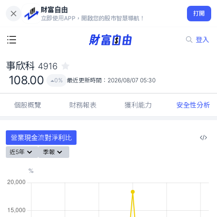
財富自由
事欣科 4916
打開
108.00
0%
立即使用APP，開啟您的股市智慧導航！
登入
事欣科
4916
108.00
0%
最近更新時間：
2026/08/07 05:30
個股概覽
財務報表
獲利能力
安全性分析
營業現金流對淨利比
近5年
季報