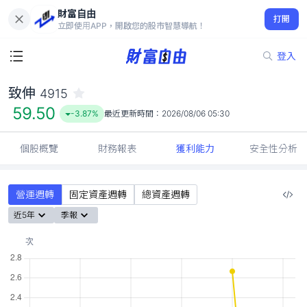
財富自由
致伸 4915
打開
59.50
-3.87%
立即使用APP，開啟您的股市智慧導航！
登入
致伸
4915
59.50
-3.87%
最近更新時間：
2026/08/06 05:30
個股概覽
財務報表
獲利能力
安全性分析
營運週轉
固定資產週轉
總資產週轉
近5年
季報