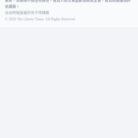
更新，本網站不負任何責任。投資人對交易盈虧須自負全責，投資前請謹慎評
估風險。
自由時報版權所有不得轉載
©
2026
The Liberty Times. All Rights Reserved.