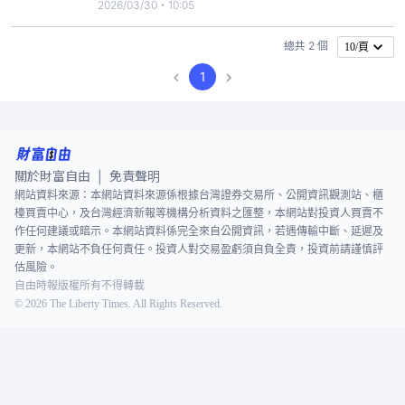
105.45%，稅後淨損400萬元，單月每股淨損0.04
2026/03/30・10:05
元。聯光通去年全年獲利1.08億元，每股稅後盈餘
1.02元。聯光通今日開低走低，終場下跌3.35元，以
總共 2 個
10/頁
44.65元作收，跌幅6.98%，月跌幅1.59
1
關於財富自由
免責聲明
|
網站資料來源：本網站資料來源係根據台灣證券交易所、公開資訊觀測站、櫃
檯買賣中心，及台灣經濟新報等機構分析資料之匯整，本網站對投資人買賣不
作任何建議或暗示。本網站資料係完全來自公開資訊，若遇傳輸中斷、延遲及
更新，本網站不負任何責任。投資人對交易盈虧須自負全責，投資前請謹慎評
估風險。
自由時報版權所有不得轉載
©
2026
The Liberty Times. All Rights Reserved.