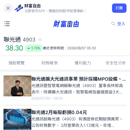
財富自由
聯光通 4903
打開
38.30
-1.79%
立即使用APP，開啟您的股市智慧導航！
登入
聯光通
4903
38.30
-1.79%
最近更新時間：
2026/08/07 05:30
個股概覽
財務報表
獲利能力
安全性分析
聯光通擴大光通訊事業 預計採購MPO設備、最快年底投產
光通訊暨智慧電網廠聯光通（4903）董事長林郁昌
表示，持續擴大光通訊、智慧電網及基礎建設3大事
業，其中，在光通訊事業方面，將結盟國際合作夥
2026/07/30・09:20
伴，進軍MPO（多芯光纖推入式連接器）市場，預計
第三季完成設備採購，最快在年底前投產。林郁昌
聯光通2月每股虧損0.04元
說，因不需要大規模機房裝修，目前已擬定提升新產
光通訊股聯光通（4903）有價證券近期股價異常，
線稼動率策略，今年會建一
公告財務數字， 2月營業收入1.13億元，年增