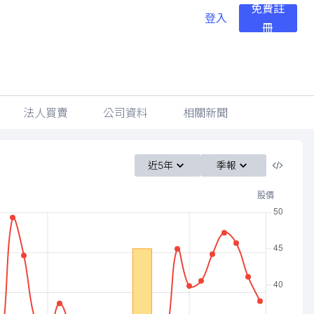
免費註
登入
冊
法人買賣
公司資料
相關新聞
近5年
季報