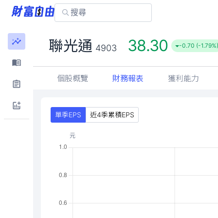
38.30
聯光通
-0.70 (-1.79%
4903
個股概覽
財務報表
獲利能力
單季EPS
近4季累積EPS