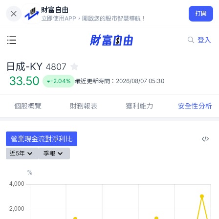
財富自由
日成-KY 4807
打開
33.50
-2.04%
立即使用APP，開啟您的股市智慧導航！
登入
日成-KY
4807
33.50
-2.04%
最近更新時間：
2026/08/07 05:30
個股概覽
財務報表
獲利能力
安全性分析
營業現金流對淨利比
近5年
季報