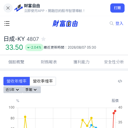
財富自由
日成-KY 4807
打開
33.50
-2.04%
立即使用APP，開啟您的股市智慧導航！
登入
日成-KY
4807
33.50
-2.04%
最近更新時間：
2026/08/07 05:30
個股概覽
財務報表
獲利能力
安全性分析
營收年增率
營收季增率
近5年
季報