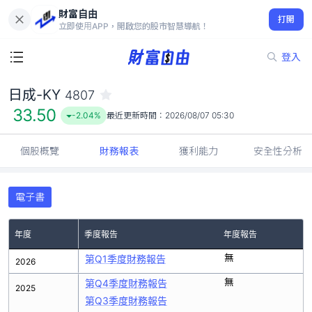
財富自由
日成-KY 4807
打開
33.50
-2.04%
立即使用APP，開啟您的股市智慧導航！
登入
日成-KY
4807
33.50
-2.04%
最近更新時間：
2026/08/07 05:30
個股概覽
財務報表
獲利能力
安全性分析
電子書
年度
季度報告
年度報告
無
第Q1季度財務報告
2026
無
第Q4季度財務報告
2025
第Q3季度財務報告