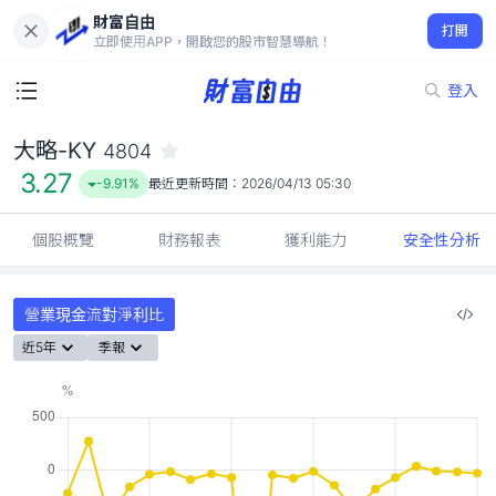
財富自由
大略-KY 4804
打開
3.27
-9.91%
立即使用APP，開啟您的股市智慧導航！
登入
大略-KY
4804
3.27
-9.91%
最近更新時間：
2026/04/13 05:30
個股概覽
財務報表
獲利能力
安全性分析
營業現金流對淨利比
近5年
季報