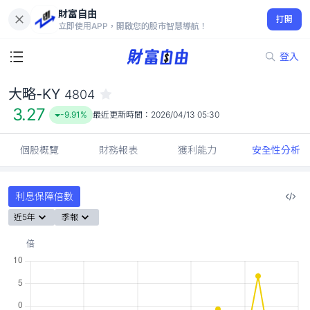
財富自由
大略-KY 4804
打開
3.27
-9.91%
立即使用APP，開啟您的股市智慧導航！
登入
大略-KY
4804
3.27
-9.91%
最近更新時間：
2026/04/13 05:30
個股概覽
財務報表
獲利能力
安全性分析
利息保障倍數
近5年
季報