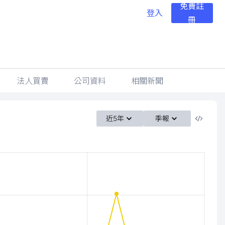
免費註
登入
冊
法人買賣
公司資料
相關新聞
近5年
季報