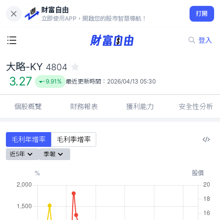
財富自由
大略-KY 4804
打開
3.27
-9.91%
立即使用APP，開啟您的股市智慧導航！
登入
大略-KY
4804
3.27
-9.91%
最近更新時間：
2026/04/13 05:30
個股概覽
財務報表
獲利能力
安全性分析
毛利年增率
毛利季增率
近5年
季報