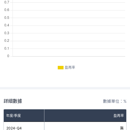
盈再率
詳細數據
數據單位：%
年度/季度
盈再率
2024-Q4
無