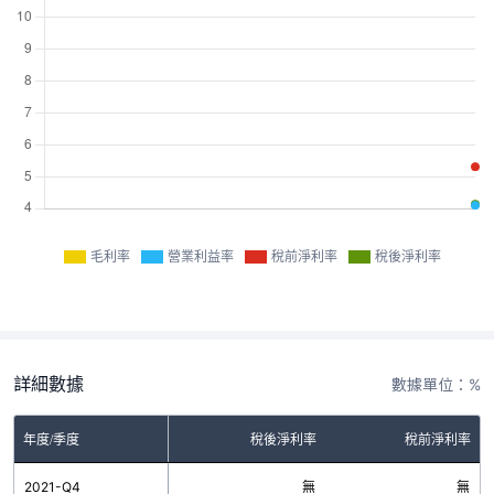
毛利率
營業利益率
稅前淨利率
稅後淨利率
詳細數據
數據單位：%
率
年度/季度
營業利益率
稅後淨利率
稅前淨利率
無
2021-Q4
無
無
無