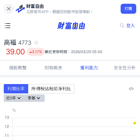
財富自由
高福 4773
打開
39.00
3.17%
立即使用APP，開啟您的股市智慧導航！
登入
高福
4773
39.00
3.17%
最近更新時間：
2026/03/20 05:30
個股概覽
財務報表
獲利能力
安全性分析
利潤比率
所得稅佔稅前淨利比
近5年
季報