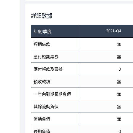
詳細數據
2021-Q4
年度/季度
短期借款
無
應付短期票券
無
應付帳款及票據
0
預收款項
無
一年內到期長期負債
無
其餘流動負債
無
流動負債
無
長期負債
0