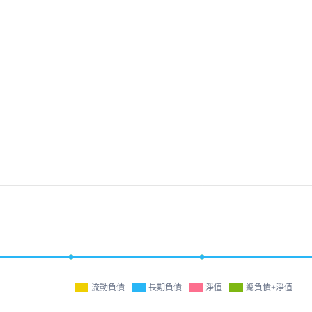
流動負債
長期負債
淨值
總負債+淨值