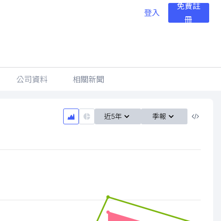
免費註
登入
冊
公司資料
相關新聞
近5年
季報