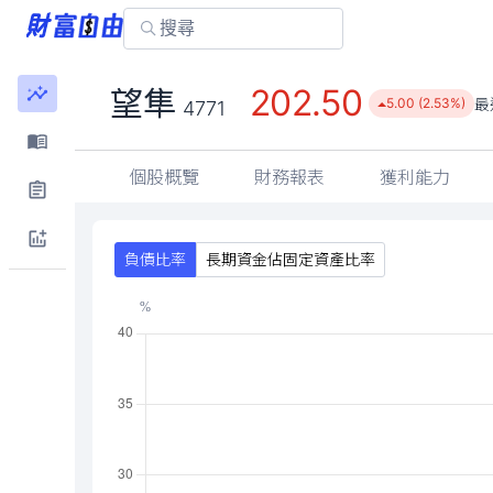
202.50
望隼
最
5.00 (2.53%)
4771
個股概覽
財務報表
獲利能力
負債比率
長期資金佔固定資產比率