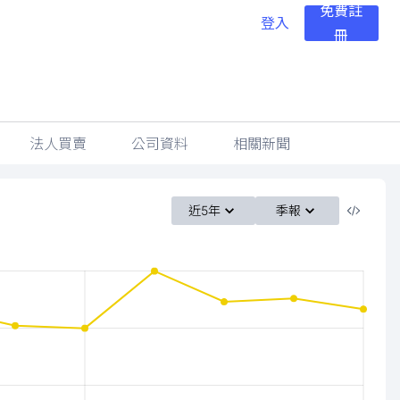
免費註
登入
冊
法人買賣
公司資料
相關新聞
近5年
季報