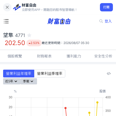
財富自由
望隼 4771
打開
202.50
2.53%
立即使用APP，開啟您的股市智慧導航！
登入
望隼
4771
202.50
2.53%
最近更新時間：
2026/08/07 05:30
個股概覽
財務報表
獲利能力
安全性分析
營業利益年增率
營業利益季增率
近5年
季報