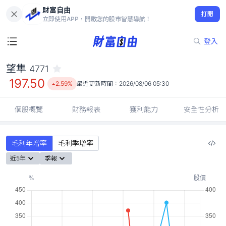
財富自由
望隼 4771
打開
197.50
2.59%
立即使用APP，開啟您的股市智慧導航！
登入
望隼
4771
197.50
2.59%
最近更新時間：
2026/08/06 05:30
個股概覽
財務報表
獲利能力
安全性分析
毛利年增率
毛利季增率
近5年
季報