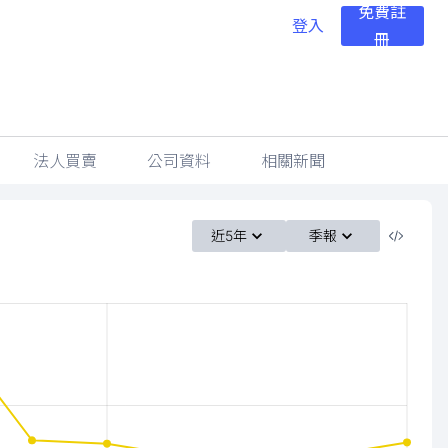
免費註
登入
冊
法人買賣
公司資料
相關新聞
近5年
季報