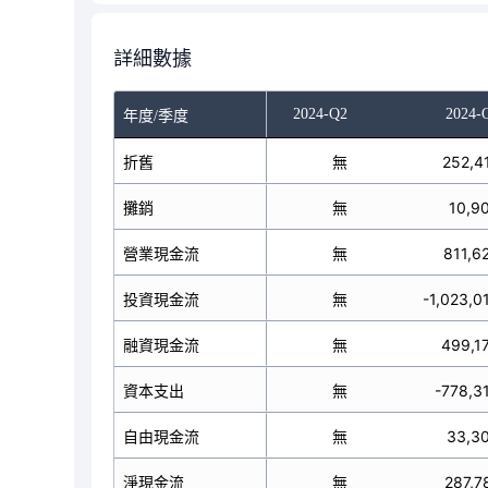
詳細數據
023-Q4
2024-Q1
2024-Q2
2024-
年度/季度
無
折舊
80,197
無
252,4
無
攤銷
3,375
無
10,9
無
營業現金流
389,411
無
811,6
無
投資現金流
-202,025
無
-1,023,0
無
融資現金流
800,065
無
499,1
無
資本支出
-198,131
無
-778,3
無
自由現金流
191,280
無
33,3
無
淨現金流
987,451
無
287,7