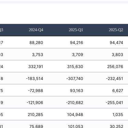
Q3
2024-Q4
2025-Q1
2025-Q2
17
88,280
94,216
94,474
03
3,753
3,709
3,803
24
332,191
315,630
256,076
18
-183,514
-307,740
-232,451
75
-72,988
93,163
6,627
19
-121,906
-210,682
-255,041
05
210,285
104,948
1,035
81
75,689
101,053
30,252