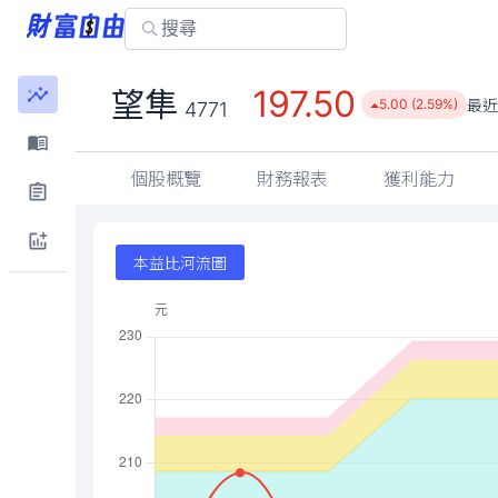
197.50
望隼
最
5.00 (2.59%)
4771
個股概覽
財務報表
獲利能力
本益比河流圖