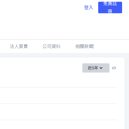
免費註
登入
冊
法人買賣
公司資料
相關新聞
近5年