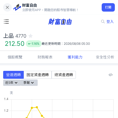
財富自由
上品 4770
打開
212.50
-1.16%
立即使用APP，開啟您的股市智慧導航！
登入
上品
4770
212.50
-1.16%
最近更新時間：
2026/08/06 05:30
個股概覽
財務報表
獲利能力
安全性分析
營運週轉
固定資產週轉
總資產週轉
近5年
季報